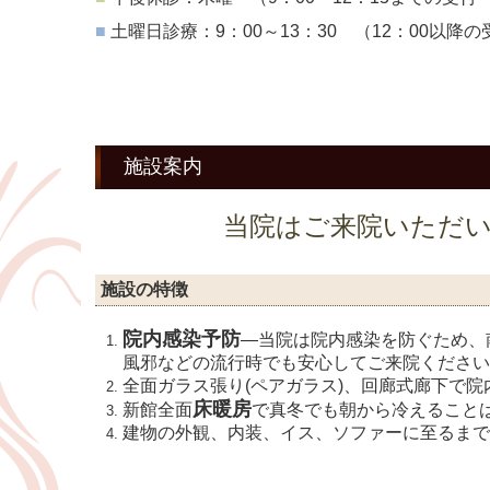
■
土曜日診療：9：00～13：30
（12：00以降
施設案内
当院はご来院いただ
施設の特徴
院内感染予防
―当院は院内感染を防ぐため、
風邪などの流行時でも安心してご来院ください
全面ガラス張り(ペアガラス)、回廊式廊下で
床暖房
新館全面
で真冬でも朝から冷えること
建物の外観、内装、イス、ソファーに至るま