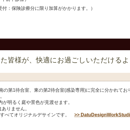
の受付：保険診療分に限り加算がかかります。）
いた皆様が、快適にお過ごしいただけるよ
南の第1待合室、東の第2待合室(感染専用)に完全に分かれてお
。
院内が明るく庭や景色が見渡せます。
はありません。
ですべてオリジナルデサインです。
>> DatuDesignWorkStud