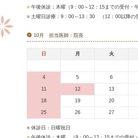
■
午後休診：木曜
（9：00～12：15までの受付
■
土曜日診療：9：00～13：30
（12：00以降
10月 担当医師：院長
日
月
火
4
5
6
11
12
13
18
19
20
25
26
27
■
休診日：日曜祝日
■
午後休診：木曜 （9：00～12：15までの受付