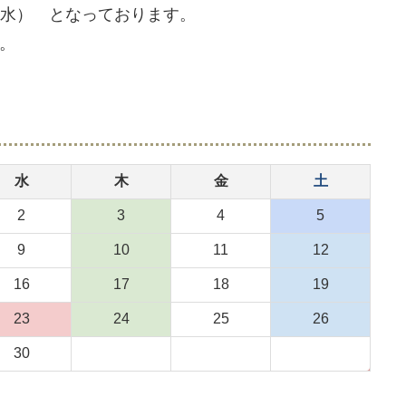
日（水） となっております。
。
水
木
金
土
2
3
4
5
9
10
11
12
16
17
18
19
23
24
25
26
30