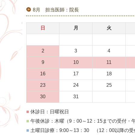
8月 担当医師：院長
日
月
火
2
3
4
9
10
11
16
17
18
23
24
25
30
31
■
休診日：日曜祝日
■
午後休診：木曜
（9：00～12：15までの受付
■
土曜日診療：9:00～13：30 （12：00以