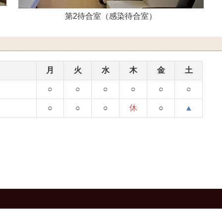
第2待合室（感染待合室）
月
火
水
木
金
土
○
○
○
○
○
○
○
○
○
休
○
▲