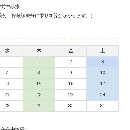
・午前中診療）
の受付：保険診療分に限り加算がかかります。）
水
木
金
土
1
2
3
7
8
9
10
14
15
16
17
21
22
23
24
28
29
30
31
・午前中診療）