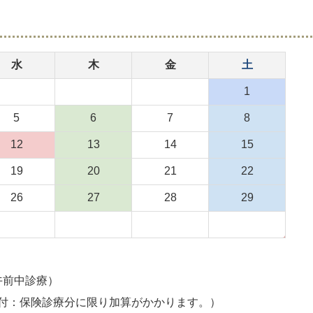
水
木
金
土
1
5
6
7
8
12
13
14
15
19
20
21
22
26
27
28
29
・午前中診療）
降の受付：保険診療分に限り加算がかかります。）