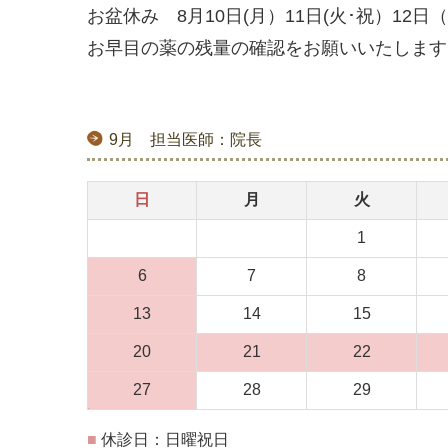
お盆休み 8月10日(月）11日(火･祝）12
お早目の薬の残量の確認をお願いいたします
9月 担当医師：院長
日
月
火
1
6
7
8
13
14
15
20
21
22
27
28
29
■
休診日：日曜祝日